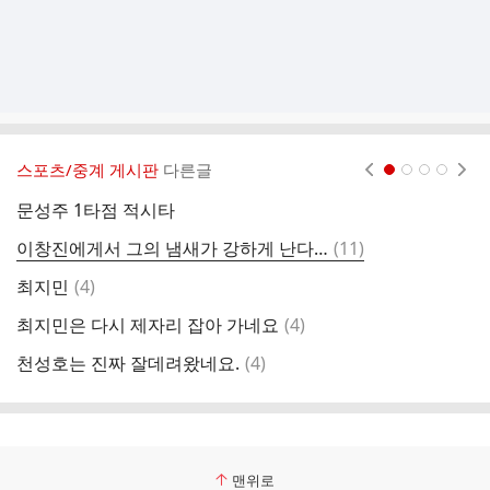
스포츠/중계 게시판
다른글
현재페이지 1
2
3
4
문성주 1타점 적시타
아
댓
이창진에게서 그의 냄새가 강하게 난다…
(
11
)
솔
글
댓
최지민
(
4
)
이
글
댓
최지민은 다시 제자리 잡아 가네요
(
4
)
롯
글
댓
천성호는 진짜 잘데려왔네요.
(
4
)
박
글
맨위로