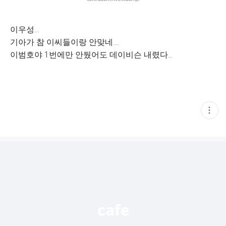
이우성…
기아가 참 이씨들이랑 안맞네….
이범호야 1번에만 안뒀어도 데이비슨 내렸다…
현
재
게
시
글
추
가
기
능
열
기