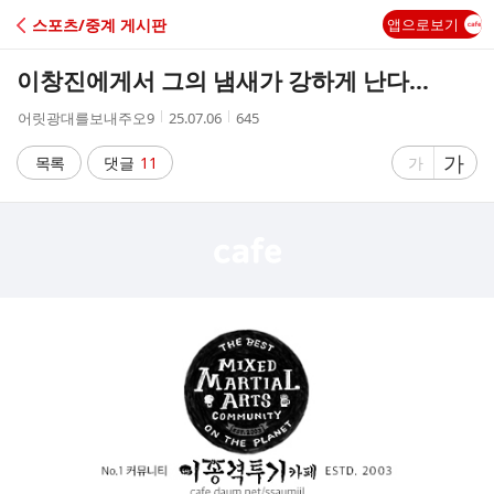
C
스포츠/중계 게시판
앱으로보기
A
이창진에게서 그의 냄새가 강하게 난다…
F
작
작
조
어릿광대를보내주오9
25.07.06
645
성
성
회
E
자
시
수
글
가
글
목록
댓글
11
가
간
자
자
크
크
기
기
크
작
게
게