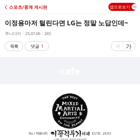
C
스포츠/중계 게시판
앱으로보기
A
이정용마저 털린다면 LG는 정말 노답인데~
F
작
작
조
주니다미
25.07.06
265
성
성
회
E
자
시
수
글
가
글
목록
댓글
1
가
간
자
자
크
크
기
기
크
작
게
게