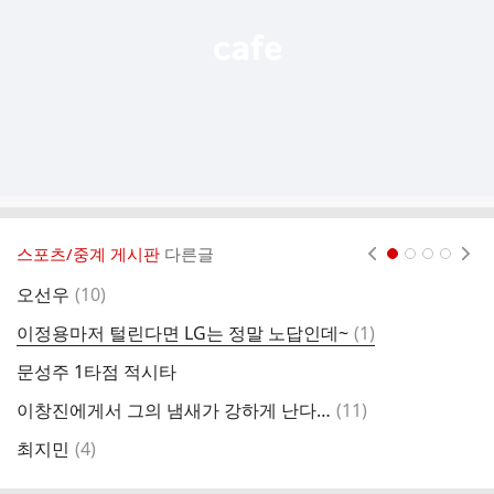
스포츠/중계 게시판
다른글
현재페이지 1
2
3
4
댓
오선우
(
10
)
최
글
댓
이정용마저 털린다면 LG는 정말 노답인데~
(
1
)
천
글
문성주 1타점 적시타
아
댓
이창진에게서 그의 냄새가 강하게 난다…
(
11
)
솔
글
댓
최지민
(
4
)
이
글