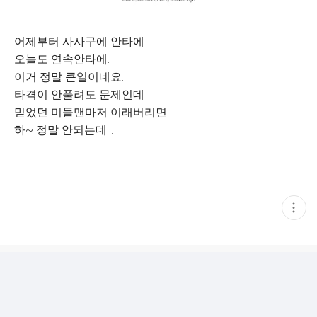
어제부터 사사구에 안타에
오늘도 연속안타에.
이거 정말 큰일이네요.
타격이 안풀려도 문제인데
믿었던 미들맨마저 이래버리면
하~ 정말 안되는데...
현
재
게
시
글
추
가
기
능
열
기