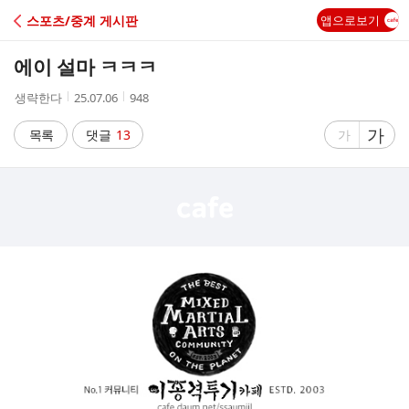
C
스포츠/중계 게시판
앱으로보기
A
에이 설마 ㅋㅋㅋ
F
작
작
조
생략한다
25.07.06
948
성
성
회
E
자
시
수
글
가
글
목록
댓글
13
가
간
자
자
크
크
기
기
크
작
게
게