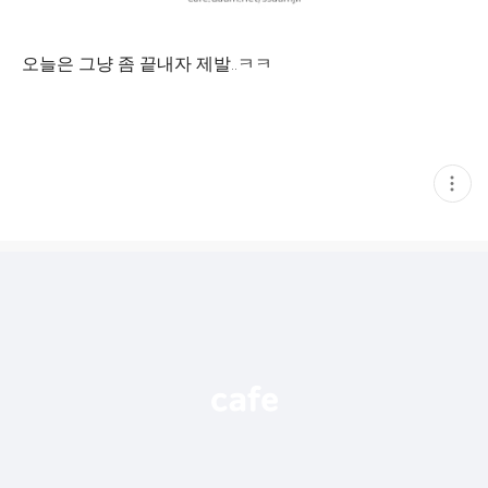
오늘은 그냥 좀 끝내자 제발..ㅋㅋ
현
재
게
시
글
추
가
기
능
열
기