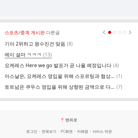
스포츠/중계 게시판
다른글
현재페이지 1
2
3
4
댓
기아 2위하고 원수진건 맞음
(
8
)
오
글
댓
에이 설마 ㅋㅋㅋ
(
13
)
오
글
댓
요케레스 Here we go 발표가 곧 나올 예정입니다
(
4
)
충
글
댓
아스날은, 요케레스 영입을 위해 스포르팅과 협상 중
(
1
)
이
글
댓
토트넘은 쿠두스 영입을 위해 상향된 금액으로 다시 제안 할 예정
(
7
)
이
글
맨위로
로그인
전체보기
PC화면
카페앱
서비스 약관