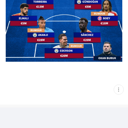
현
재
게
시
글
추
가
기
능
열