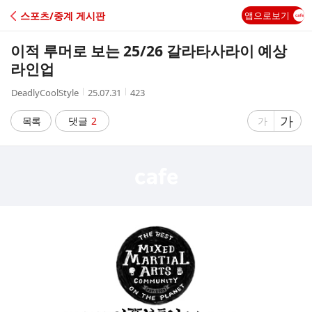
C
스포츠/중계 게시판
앱으로보기
A
이적 루머로 보는 25/26 갈라타사라이 예상
F
라인업
작
작
조
DeadlyCoolStyle
25.07.31
423
E
성
성
회
자
시
수
글
가
글
목록
댓글
2
가
간
자
자
크
크
기
기
크
작
게
게