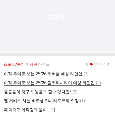
기
스포츠/중계 게시판
다른글
현재페이지 1
2
3
4
댓
이적 루머로 보는 25/26 리버풀 예상 라인업
(
7
)
조
글
댓
이적 루머로 보는 25/26 갈라타사라이 예상 라인업
(
2
)
글
댓
월클들의 축구 재능을 가질수 있다면?
(
3
)
틀
글
댓
팬 서비스 하는 바로셀로나 라포르타 회장
(
1
)
흥
글
해외축구 이적링크 몰아보기
한