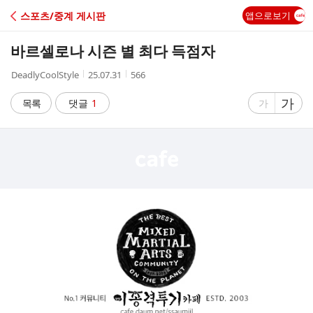
C
스포츠/중계 게시판
앱으로보기
A
바르셀로나 시즌 별 최다 득점자
F
작
작
조
DeadlyCoolStyle
25.07.31
566
성
성
회
E
자
시
수
글
가
글
목록
댓글
1
가
간
자
자
크
크
기
기
크
작
게
게