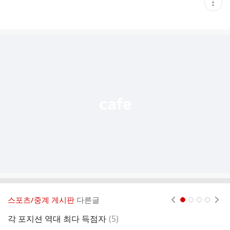
현
재
게
시
글
추
가
기
능
열
기
스포츠/중계 게시판
다른글
현재페이지 1
2
3
4
댓
각 포지션 역대 최다 득점자
(
5
)
이
글