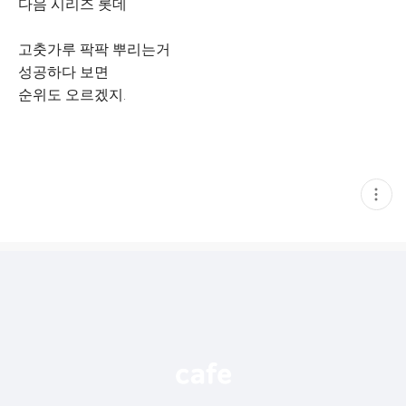
다음 시리즈 롯데
고춧가루 팍팍 뿌리는거
성공하다 보면
순위도 오르겠지.
현
재
게
시
글
추
가
기
능
열
기