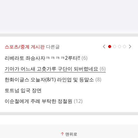
스포츠/중계 게시판
다른글
현재페이지 1
2
3
4
댓
리베라토 좌승사자ㅋㅋㅋㅋ2루타!!
(
6
)
9
글
댓
기아가 어느새 고춧가루 구단이 되버렸네요
(
6
)
주
글
댓
한화이글스 오늘자(8/1) 라인업 및 등말소
(
8
)
8
글
토트넘 입국 장면
오
댓
이순철에게 주례 부탁한 정철원
(
12
)
틀
글
맨위로