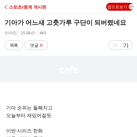
C
스포츠/중계 게시판
앱으로보기
A
기아가 어느새 고춧가루 구단이 되버렸네요
F
작
작
조
티아민
25.08.01
463
성
성
회
E
자
시
수
글
가
글
목록
댓글
6
가
간
자
자
크
크
기
기
크
작
게
게
기아 순위는 둘째치고
오늘부터 재밌어질듯.
이번 시리즈 한화