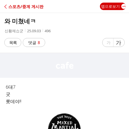
C
스포츠/중계 게시판
앱으로보기
A
와 미쳤네ㅋ
F
작
작
조
신황제쇼군
25.09.03
496
성
성
회
E
자
시
수
글
가
글
목록
댓글
8
가
간
자
자
크
크
기
기
크
작
게
게
6대7
굿
롯데야!!