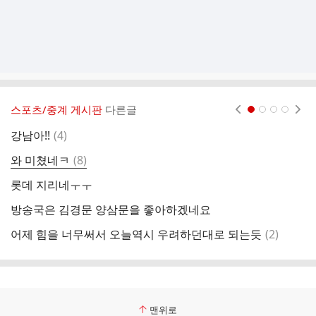
스포츠/중계 게시판
다른글
현재페이지 1
2
3
4
댓
강남아!!
(
4
)
어
글
댓
와 미쳤네ㅋ
(
8
)
병
글
롯데 지리네ㅜㅜ
어
방송국은 김경문 양삼문을 좋아하겠네요
배
댓
어제 힘을 너무써서 오늘역시 우려하던대로 되는듯
(
2
)
필
글
맨위로