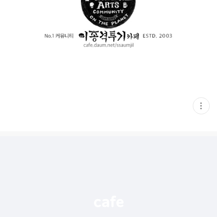
현
재
게
시
글
추
가
기
능
열
기