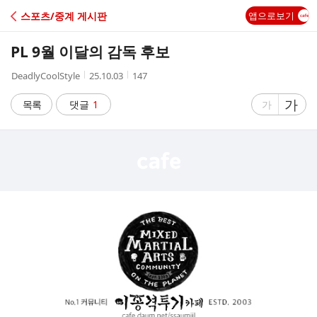
C
스포츠/중계 게시판
앱으로보기
A
PL 9월 이달의 감독 후보
F
작
작
조
DeadlyCoolStyle
25.10.03
147
성
성
회
E
자
시
수
글
가
글
목록
댓글
1
가
간
자
자
크
크
기
기
크
작
게
게