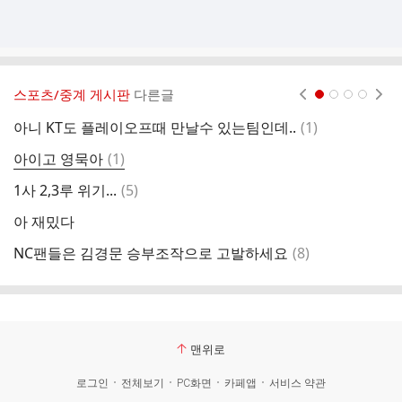
스포츠/중계 게시판
다른글
현재페이지 1
2
3
4
댓
아니 KT도 플레이오프때 만날수 있는팀인데..
(
1
)
평
글
댓
아이고 영묵아
(
1
)
글
댓
1사 2,3루 위기...
(
5
)
만
글
아 재밌다
남
댓
NC팬들은 김경문 승부조작으로 고발하세요
(
8
)
글
맨위로
로그인
전체보기
PC화면
카페앱
서비스 약관