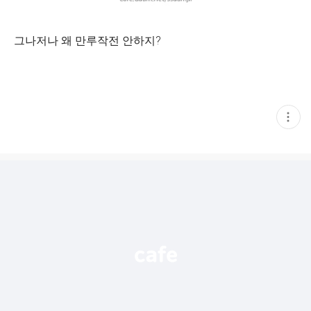
그나저나 왜 만루작전 안하지?
현
재
게
시
글
추
가
기
능
열
기