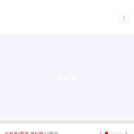
현
재
게
시
글
추
가
기
능
열
기
스포츠/중계 게시판
다른글
현재페이지 1
2
3
4