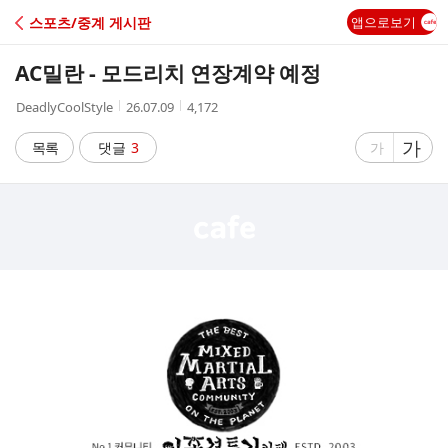
C
스포츠/중계 게시판
앱으로보기
A
AC밀란 - 모드리치 연장계약 예정
F
작
작
조
DeadlyCoolStyle
26.07.09
4,172
성
성
회
E
자
시
수
글
가
글
목록
댓글
3
가
간
자
자
크
크
기
기
크
작
게
게