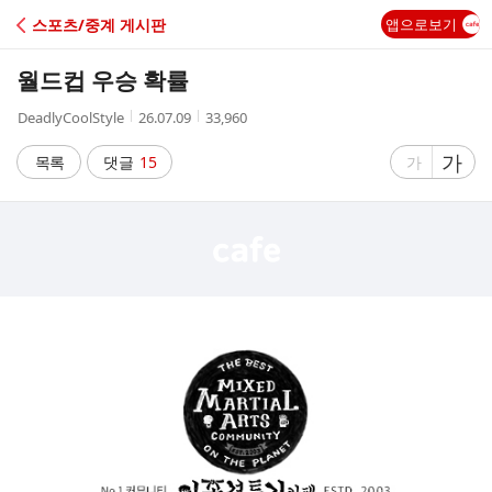
C
스포츠/중계 게시판
앱으로보기
A
월드컵 우승 확률
F
작
작
조
DeadlyCoolStyle
26.07.09
33,960
성
성
회
E
자
시
수
글
가
글
목록
댓글
15
가
간
자
자
크
크
기
기
크
작
게
게