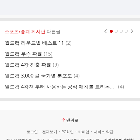
스포츠/중계 게시판
다른글
현재페이지 1
2
3
4
댓
월드컵 라운드별 베스트 11
(
2
)
메
글
댓
월드컵 우승 확률
(
15
)
맨
글
댓
월드컵 4강 진출 확률
(
9
)
아
글
댓
월드컵 3,000 골 국가별 분포도
(
4
)
무
글
댓
월드컵 4강전 부터 사용하는 공식 매치볼 트리온다 파이널
(
4
)
기
글
맨위로
로그인
전체보기
PC화면
카페앱
서비스 약관