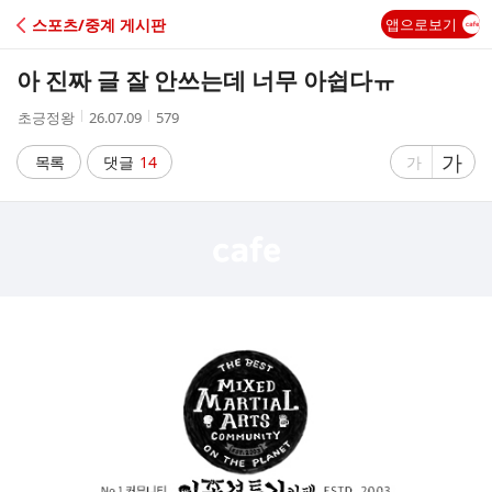
C
스포츠/중계 게시판
앱으로보기
A
아 진짜 글 잘 안쓰는데 너무 아쉽다ㅠ
F
작
작
조
초긍정왕
26.07.09
579
성
성
회
E
자
시
수
글
가
글
목록
댓글
14
가
간
자
자
크
크
기
기
크
작
게
게