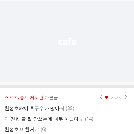
추
가
기
능
열
기
스포츠/중계 게시판
다른글
현재페이지 1
2
3
4
댓
천성호xx야 투구수 개많아서
(
35
)
1
글
댓
아 진짜 글 잘 안쓰는데 너무 아쉽다ㅠ
(
14
)
한
글
댓
천성호 미친거냐
(
6
)