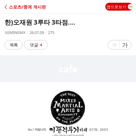
C
스포츠/중계 게시판
앱으로보기
A
한)오재원 3루타 3타점….
F
작
작
조
XEMINEMX
26.07.09
275
성
성
회
E
자
시
수
글
가
글
목록
댓글
4
가
간
자
자
크
크
기
기
크
작
게
게