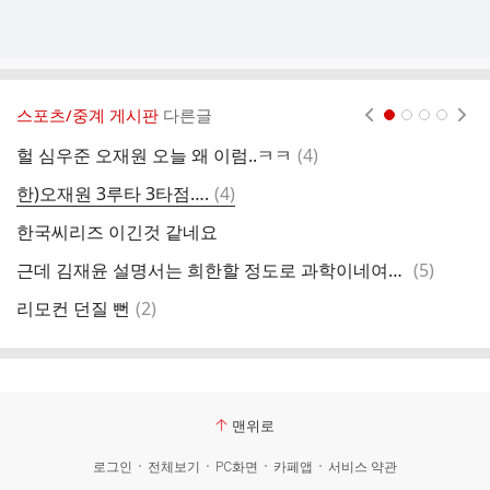
스포츠/중계 게시판
다른글
현재페이지 1
2
3
4
댓
헐 심우준 오재원 오늘 왜 이럼..ㅋㅋ
(
4
)
김
글
댓
한)오재원 3루타 3타점….
(
4
)
천
글
한국씨리즈 이긴것 같네요
아
댓
근데 김재윤 설명서는 희한할 정도로 과학이네여ㅋㅋ
(
5
)
천
글
댓
리모컨 던질 뻔
(
2
)
삼
글
맨위로
로그인
전체보기
PC화면
카페앱
서비스 약관