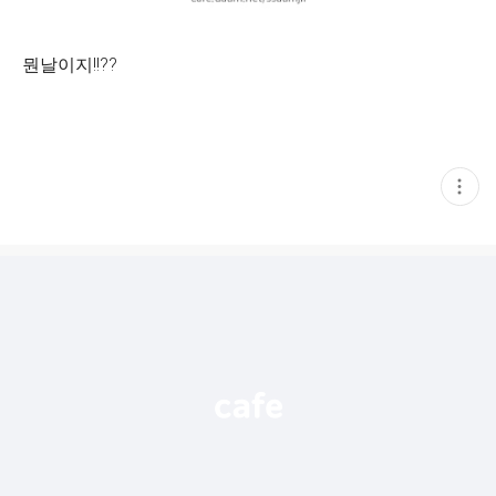
뭔날이지!!??
현
재
게
시
글
추
가
기
능
열
기