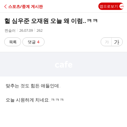
C
스포츠/중계 게시판
앱으로보기
A
헐 심우준 오재원 오늘 왜 이럼..ㅋㅋ
F
작
작
조
켄슬러
26.07.09
262
성
성
회
E
자
시
수
글
가
글
목록
댓글
4
가
간
자
자
크
크
기
기
크
작
게
게
맞추는 것도 힘든 애들인데..
오늘 시원하게 치네요..ㅋㅋㅋ