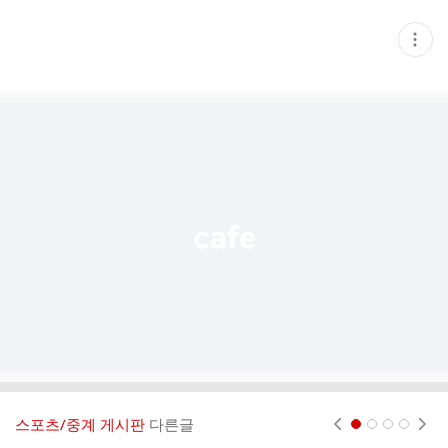
현
재
게
시
글
추
가
기
능
열
기
스포츠/중계 게시판
다른글
현재페이지 1
2
3
4