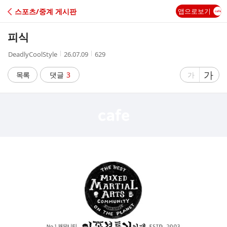
C
스포츠/중계 게시판
앱으로보기
A
피식
F
작
작
조
DeadlyCoolStyle
26.07.09
629
성
성
회
E
자
시
수
글
가
글
목록
댓글
3
가
간
자
자
크
크
기
기
크
작
게
게