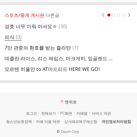
스포츠/중계 게시판
다른글
현재페이지 1
2
3
4
댓
성호 너무 미워 마셔요ㅎ
(
30
)
헐
글
댓
피식
(
3
)
한
글
댓
7만 관중의 환호를 받는 즐라탄
(
1
)
한
글
데클란 라이스, 리스 제임스, 마크게히, 잉글랜드 팀 훈련 불참 8강전 출전 불투명
모르텐 히울만 to AT마드리드 HERE WE GO!
리
맨위로
로그인
전체보기
PC화면
카페앱
서비스 약관
청소년보호정책
카페 이용 약관
상거래피해구제신청
개인정보처리방침
©
Daum Corp.