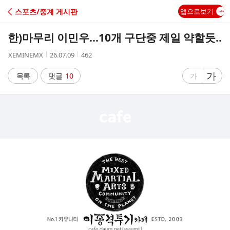
C
스포츠/중계 게시판
앱으로보기
A
한)마무리 이민우…10개 구단중 제일 약할듯..
F
작
작
조
XEMINEMX
26.07.09
462
성
성
회
E
자
시
수
글
가
글
목록
댓글
10
가
간
자
자
크
크
기
기
크
작
게
게