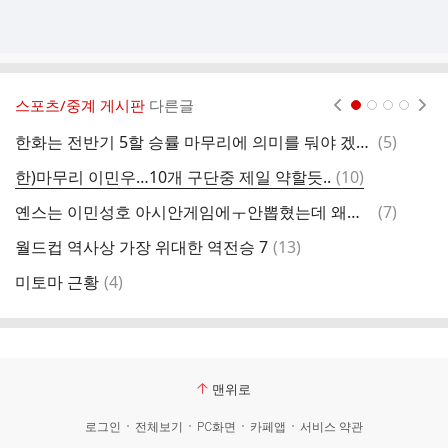
스포츠/중계 게시판
다른글
현재페이지 1
2
3
4
댓
한화는 전반기 5할 승률 마무리에 의미를 둬야 겠네요..
(
5
)
글
댓
한)마무리 이민우…10개 구단중 제일 약할듯..
(
10
)
8
글
댓
옌스는 이민성호 아시안게임에ㅜ안뽑혔는데 왜그럴까요?
(
7
)
성
글
댓
월드컵 역사상 가장 위대한 역전승 7
(
13
)
글
댓
미토마 근황
(
4
)
7
글
맨위로
로그인
전체보기
PC화면
카페앱
서비스 약관