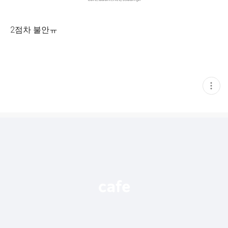
2점차 불안ㅠ
현
재
게
시
글
추
가
기
능
열
기