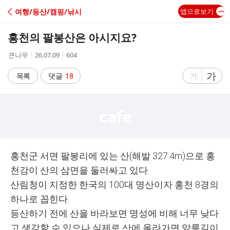
C
여행/등산/캠핑/낚시
앱으로보기
A
홍천의 팔봉산은 아시지요?
F
작
작
조
큰나무
26.07.09
604
성
성
회
E
자
시
수
글
가
글
목록
댓글
18
가
간
자
자
크
크
기
기
크
작
게
게
홍천군 서면 팔봉리에 있는 산(해발 327.4m)으로 홍
천강이 산의 삼면을 둘러싸고 있다.
산림청이 지정한 한국의 100대 명산이자 홍천 8경의
하나로 꼽힌다.
등산하기 전에 산을 바라보면 명성에 비해 너무 낮다
고 생각할 수 있으나 실제로 산에 올라가면 암릉길이