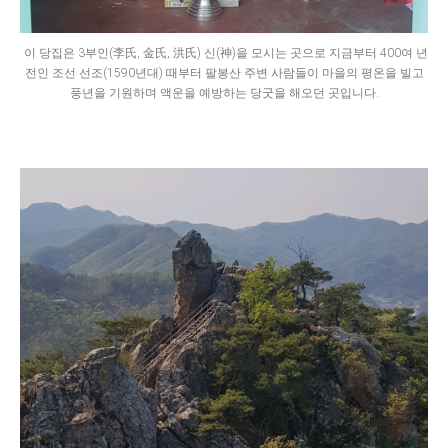
이 당집은 3부인(李氏, 金氏, 洪氏) 신(神)을 모시는 곳으로 지금부터 400여 년
전인 조선 선조(1590년대) 때부터 팔봉산 주변 사람들이 마을의 평온을 빌고
풍년을 기원하며 액운을 예방하는 당굿을 해오던 곳입니다.