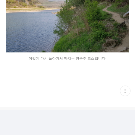
이렇게 다시 돌아가서 마치는 환종주 코스입니다.
현
재
게
시
글
추
가
기
능
열