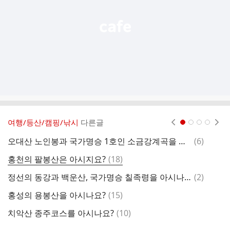
기
여행/등산/캠핑/낚시
다른글
현재페이지 1
2
3
4
댓
오대산 노인봉과 국가명승 1호인 소금강계곡을 아시나요?
(
6
)
담
글
댓
홍천의 팔봉산은 아시지요?
(
18
)
낚
글
댓
정선의 동강과 백운산, 국가명승 칠족령을 아시나요?
(
2
)
북
글
댓
홍성의 용봉산을 아시나요?
(
15
)
운
글
댓
치악산 종주코스를 아시나요?
(
10
)
"
글