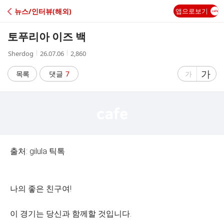
C
뉴스/인터뷰(해외)
앱으로보기
A
토푸리아 이즈 백
F
작
작
조
Sherdog
26.07.06
2,860
성
성
회
E
자
시
수
글
가
글
목록
댓글
7
가
간
자
자
크
크
기
기
크
작
게
게
출처: gilula 틱톡
나의 좋은 친구여!
이 경기는 당신과 함께할 것입니다.