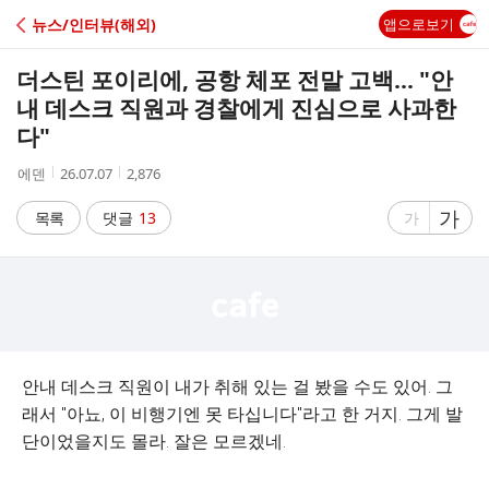
C
뉴스/인터뷰(해외)
앱으로보기
A
더스틴 포이리에, 공항 체포 전말 고백... "안
F
내 데스크 직원과 경찰에게 진심으로 사과한
다"
E
작
작
조
에덴
26.07.07
2,876
성
성
회
자
시
수
글
가
글
목록
댓글
13
가
간
자
자
크
크
기
기
크
작
게
게
안내 데스크 직원이 내가 취해 있는 걸 봤을 수도 있어. 그
래서 "아뇨, 이 비행기엔 못 타십니다"라고 한 거지. 그게 발
단이었을지도 몰라. 잘은 모르겠네.