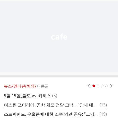
글
추
가
기
능
열
기
뉴스/인터뷰(해외)
다른글
현재페이지 1
2
3
4
댓
9월 19일_왈도 vs. 커티스
(
5
)
글
댓
더스틴 포이리에, 공항 체포 전말 고백... "안내 데스크 직원과 경찰에게 진심으로 사과한다"
(
13
)
토
글
댓
스트릭랜드, 우울증에 대한 소수 의견 공유: "그냥 X치고 살아라"
(
19
)