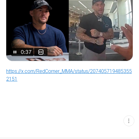
https://x.com/RedCorner_MMA/status/207405719485355
2151
현
재
게
시