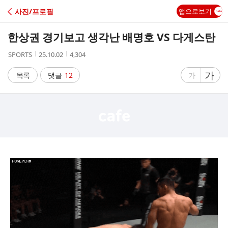
C
사진/프로필
앱으로보기
A
한상권 경기보고 생각난 배명호 VS 다게스탄
F
작
작
조
SPORTS
25.10.02
4,304
성
성
회
E
자
시
수
글
가
글
목록
댓글
12
가
간
자
자
크
크
기
기
크
작
게
게