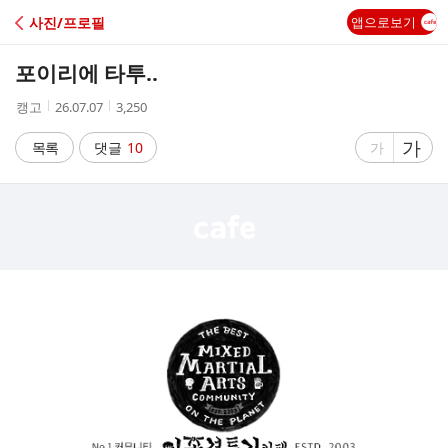
C
사진/프로필
앱으로보기
A
포이리에 타투..
F
작
작
조
캥고
26.07.07
3,250
성
성
회
E
자
시
수
글
가
글
목록
댓글
10
가
간
자
자
크
크
기
기
크
작
게
게