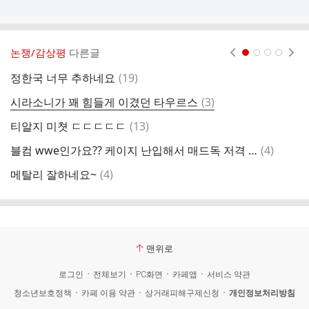
논쟁/감상평
다른글
현재페이지 1
2
3
4
댓
정한국 너무 추하네요
(
19
)
오
글
댓
시라소니가 꽤 힘들게 이겼던 타우르스
(
3
)
블
글
댓
티알지 미쳣 ㄷㄷㄷㄷㄷ
(
13
)
U
글
댓
블컴 wwe인가요?? 케이지 난입해서 매드독 저격 ㅋㅋ
(
4
)
맥
글
댓
메탈리 잘하네요~
(
4
)
T
글
맨위로
로그인
전체보기
PC화면
카페앱
서비스 약관
청소년보호정책
카페 이용 약관
상거래피해구제신청
개인정보처리방침