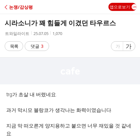
C
논쟁/감상평
앱으로보기
A
시라소니가 꽤 힘들게 이겼던 타우르스
F
작
작
조
트와일라이트
25.07.05
1,070
성
성
회
E
자
시
수
글
가
글
목록
댓글
3
가
간
자
자
크
크
기
기
크
작
게
게
trg가 초살 내 버렸네요.
과거 막시모 블랑코가 생각나는 화력이였습니다.
지금 막 떠오른게 양지용하고 붙으면 너무 재밌을 것 같네
요.