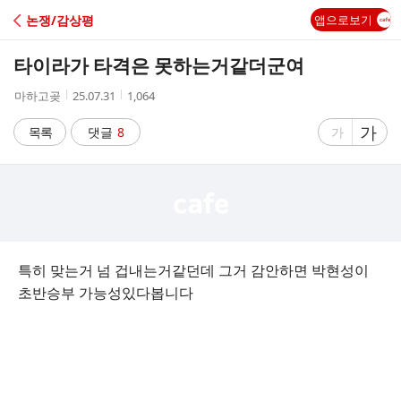
C
논쟁/감상평
앱으로보기
A
타이라가 타격은 못하는거같더군여
F
작
작
조
마하고곶
25.07.31
1,064
성
성
회
E
자
시
수
글
가
글
목록
댓글
8
가
간
자
자
크
크
기
기
크
작
게
게
특히 맞는거 넘 겁내는거같던데 그거 감안하면 박현성이
초반승부 가능성있다봅니다