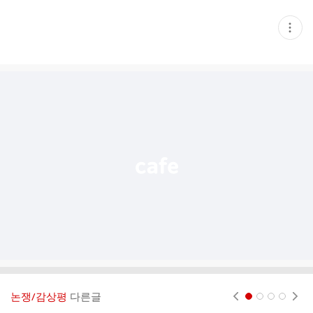
현
재
게
시
글
추
가
기
능
열
기
논쟁/감상평
다른글
현재페이지 1
2
3
4