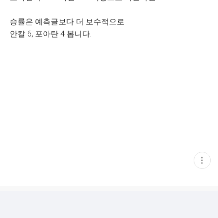
승률은 예측글보다 더 보수적으로
안칼 6, 포아탄 4 봅니다.
현
재
게
시
글
추
가
기