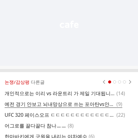
능
열
기
논쟁/감상평
다른글
현재페이지 1
2
3
4
댓
개인적으로는 이리 vs 라운트리 가 제일 기대됩니다
(
14
)
갑
글
댓
예전 경기 안보고 뇌내망상으로 쓰는 포아탄vs안칼 2차전
(
9
)
정
글
댓
UFC 320 페이스오프 ㄷㄷㄷㄷㄷㄷㄷㄷㄷㄷㄷㄷㄷㄷㄷㄷㄷㄷㄷㄷㄷㄷㄷㄷㄷㄷㄷ
(
22
)
어
글
댓
어그로를 끌다끌다 참나ㅡㅡ
(
8
)
정
글
댓
한마바키에게 구원을 내리는 야차예수
(
6
)
야