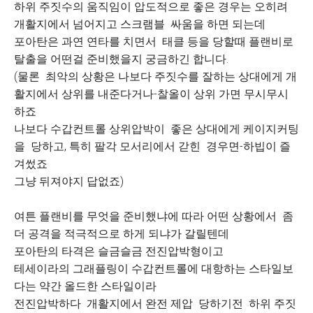
하위 주짓수의 움직임이 압도적으로 좋은 경우는 오히려
개활지에서 넘어지고 스크램블 싸움을 하면 되는데
포아탄은 과연 연타를 치면서 태클 등을 당할때 플랜비로
탈출을 어떤걸 준비했을지 궁금하긴 합니다.
(물론 최악의 상황은 나보다 주짓수를 잘하는 상대에게 개
활지에서 상위를 내준다거나-찰올이 상위 가면 무시무시
하죠
나보다 수갑컨트롤 상위압박이 좋은 상대에게 케이지커팅
을 당하고, 특히 팔각 모서리에서 갇힌 경우면-하빕이 즐
겨썼죠
그냥 뒤져야지 답없죠)
여튼 플랜비를 무엇을 준비했냐에 따라 어떤 상황에서 좀
더 공격을 적극적으로 하게 되냐가 갈릴텐데
포아탄의 타격은 슬금슬금 전진압박형이고
테세이라의 그래플링이 수갑컨트롤에 대항하는 스타일보
다는 약간 올드한 스타일이라
전진압박하다 개활지에서 완전 제압 당하기전 하위 주짓