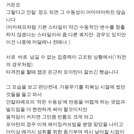
거든요.
그렇다고 안칼 정도 되면 그 수동성이 어마어마하진 않습
니다.
(마카체프처럼 기본 스타일이 약간 수동적인-변수를 창출
하지 않겠다는 스타일이라 좀 다른 궤지만- 경우도 있지만
이건 나중에 마달레나 전때나..)
서로 바로 넘길 수 없는 집중력이 고조된 상황에서(1차전
의 경우처럼)
타격전을 할때 잽은 은근히 포아탄이 잘쓰긴 했습니다.
그 모습을 보고 판단컨대, 가용무기를 킥복싱 시절에 썼던
것들을 들고 와서
안칼라예프의 '작은 수동성'에 반응을 어렵게 하는 셋업과
빌드업을 더 현란하게 써야 할것이지만
움직임이 커지면 그만큼 빈틈도 크게 되고
포아탄의 경우 이제 에이징커브빔을 분명 맞았을 나이고
더이상 레거시 성취를 위한 동기부여 역시 낮아질 시점이