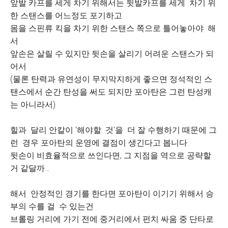
앞발 카프를 세게 차기 위해서는 뒷발카프를 세게 차기 위
한 스탠스를 어느정도 포기하고
몸을 스핀류 킥을 차기 위한 스탠스 쪽으로 틀어놓아야 해
서
앞손은 살릴 수 있지만 뒷손을 살리기 어려운 스탠스가 되
어서
(물론 탄력과 유연성이 무지막지하게 좋으면 정석적인 스
탠스에서 순간 탄성을 써도 되지만 포아탄은 그런 탄성캐
는 아니라서)
힐과 달리 안칼이 '해야할 것'을 더 잘 수행하기 때문에 그
런 경우 포아탄의 운영에 결점이 생긴다고 봅니다.
뒷손이 비효율적으로 쓰인다면, 그 지점을 역으로 공략할
거 같달까...
해서 안정적인 경기를 한다면 포아탄이 이기기 위해서 승
부의 수를 걸 수 있는건
브롤링 거리에 가기 전에 중거리에서 펀치 싸움 중 단타로