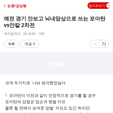
C
논쟁/감상평
앱으로보기
A
예전 경기 안보고 뇌내망상으로 쓰는 포아탄
F
vs안칼 2차전
작
작
조
제지방72.5
25.10.03
739
E
성
성
회
자
시
수
글
가
글
목록
댓글
9
가
간
자
자
크
크
기
기
크
작
게
게
크게 두가지로 나눠 생각했었슴다.
1. 포아탄이 이전과 같이 안정적으로 경기를 할 경우
포아탄의 강점은 앞손과 뒷발 카프.
물론 힐 전에서 보여준 앞발 카프도 있긴 하지만