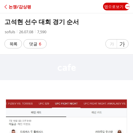
C
논쟁/감상평
앱으로보기
A
고석현 선수 대회 경기 순서
F
작
작
조
sofuls
26.07.08
7,590
성
성
회
E
자
시
수
글
가
글
목록
댓글
6
가
간
자
자
크
크
기
기
크
작
게
게