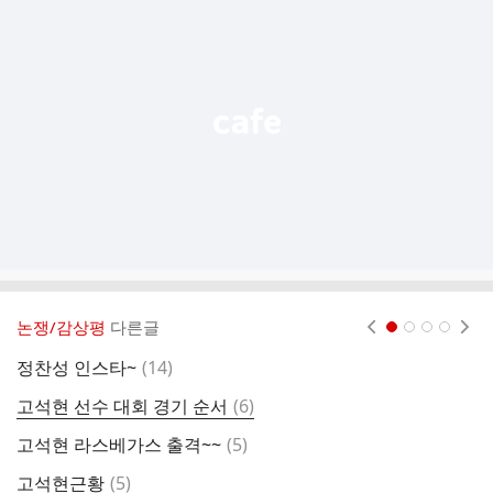
가
기
능
열
기
논쟁/감상평
다른글
현재페이지 1
2
3
4
댓
정찬성 인스타~
(
14
)
바
글
댓
고석현 선수 대회 경기 순서
(
6
)
바
글
댓
고석현 라스베가스 출격~~
(
5
)
U
글
댓
고석현근황
(
5
)
카