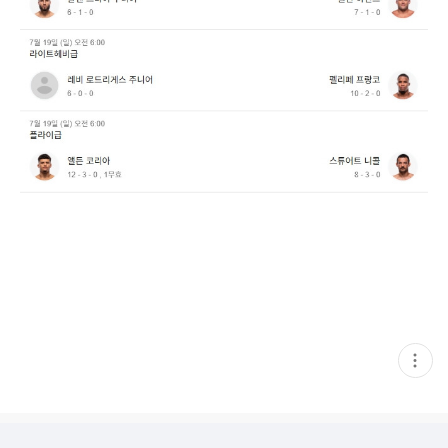
현
재
게
시
글
추