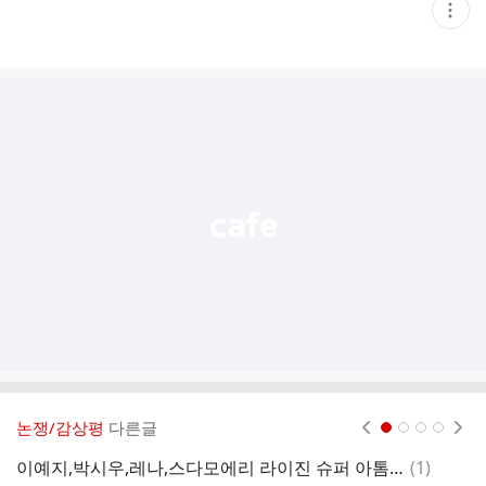
현
재
게
시
글
추
가
기
능
열
기
논쟁/감상평
다른글
현재페이지 1
2
3
4
댓
이예지,박시우,레나,스다모에리 라이진 슈퍼 아톰급 토너먼트 출전!
(
1
)
김