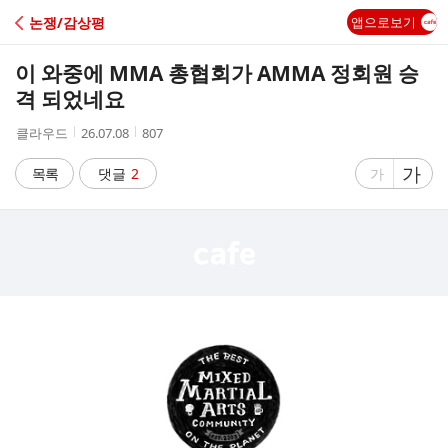
C
논쟁/감상평
앱으로보기
A
이 와중에 MMA 총협회가 AMMA 정회원 승
F
격 되었네요
작
작
조
클라우드
26.07.08
807
E
성
성
회
자
시
수
글
가
글
목록
댓글
2
가
간
자
자
크
크
기
기
크
작
게
게