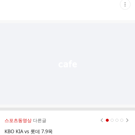
현
재
게
시
글
추
가
기
능
열
기
스포츠동영상
다른글
현재페이지 1
2
3
4
KBO KIA vs 롯데 7.9목
K