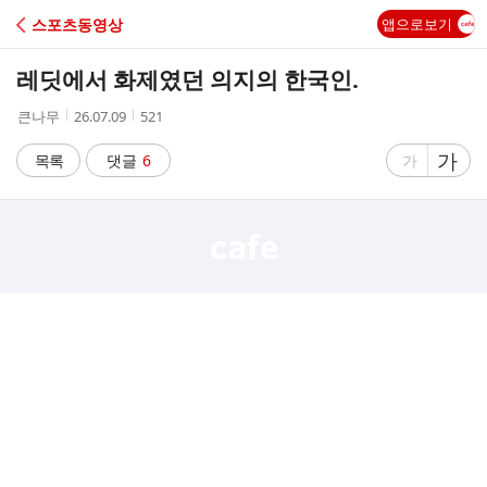
C
스포츠동영상
앱으로보기
A
레딧에서 화제였던 의지의 한국인.
F
작
작
조
큰나무
26.07.09
521
성
성
회
E
자
시
수
글
가
글
목록
댓글
6
가
간
자
자
크
크
기
기
크
작
게
게