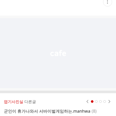
현
재
게
시
글
추
가
기
능
열
기
엽기사진실
다른글
현재페이지 1
2
3
4
댓
군인이 휴가나와서 서바이벌게임하는.manhwa
(
8
)
조
글