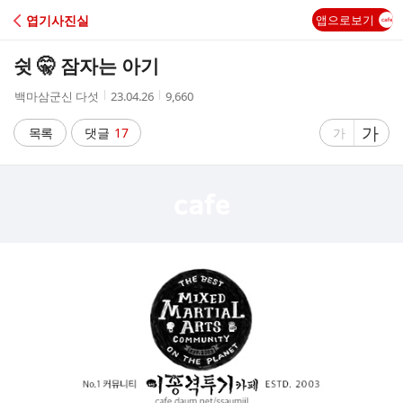
C
엽기사진실
앱으로보기
A
쉿 🤫 잠자는 아기
F
작
작
조
백마삼군신 다섯
23.04.26
9,660
성
성
회
E
자
시
수
글
가
글
목록
댓글
17
가
간
자
자
크
크
기
기
크
작
게
게