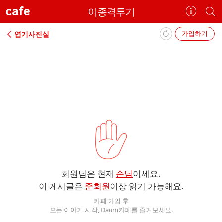
cafe
이종격투기
카
개
페
별
정
카
가입하기
엽기사진실
보
페
보
검
기
색
에
러
회원님은 현재
손님
이세요.
이 게시글은
준회원
이상 읽기 가능해요.
카페 가입 후
모든 이야기 시작, Daum카페를 즐겨보세요.