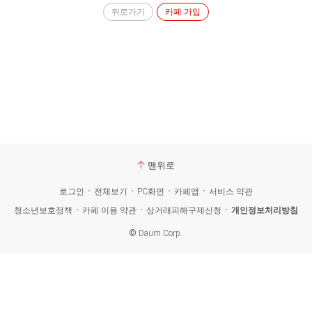
뒤로가기
카페 가입
맨위로
로그인
전체보기
PC화면
카페앱
서비스 약관
청소년보호정책
카페 이용 약관
상거래피해구제신청
개인정보처리방침
©
Daum Corp.
카
페
검