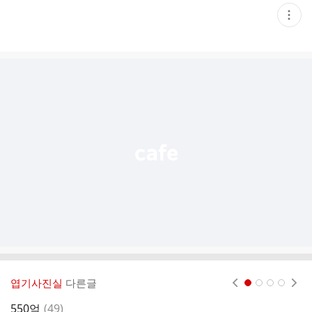
현
재
게
시
글
추
가
기
능
열
기
엽기사진실
다른글
현재페이지 1
2
3
4
댓
550억
(
49
)
목