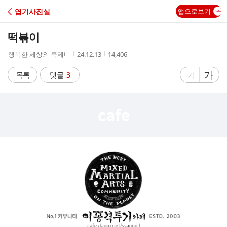
C
엽기사진실
앱으로보기
A
떡볶이
F
작
작
조
행복한 세상의 족제비
24.12.13
14,406
성
성
회
E
자
시
수
글
가
글
목록
댓글
3
가
간
자
자
크
크
기
기
크
작
게
게