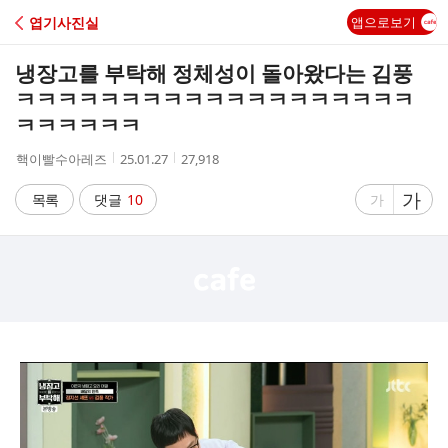
C
엽기사진실
앱으로보기
A
냉장고를 부탁해 정체성이 돌아왔다는 김풍
F
ㅋㅋㅋㅋㅋㅋㅋㅋㅋㅋㅋㅋㅋㅋㅋㅋㅋㅋㅋ
ㅋㅋㅋㅋㅋㅋ
E
작
작
조
핵이빨수아레즈
25.01.27
27,918
성
성
회
자
시
수
글
가
글
목록
댓글
10
가
간
자
자
크
크
기
기
크
작
게
게