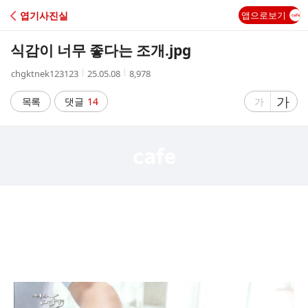
C
엽기사진실
앱으로보기
A
식감이 너무 좋다는 조개.jpg
F
작
작
조
chgktnek123123
25.05.08
8,978
성
성
회
E
자
시
수
글
가
글
목록
댓글
14
가
간
자
자
크
크
기
기
크
작
게
게