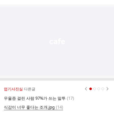
시
글
추
가
기
능
열
기
엽기사진실
다른글
현재페이지 1
2
3
4
댓
우울증 걸린 사람 97%가 쓰는 말투
(
17
)
나
글
댓
식감이 너무 좋다는 조개.jpg
(
14
)
중
글