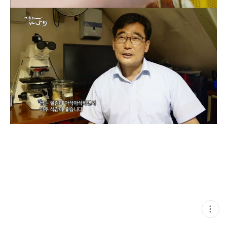
현
재
게