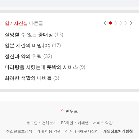
엽기사진실
다른글
현재페이지 1
2
3
4
댓
실망할 수 없는 중대장
(
13
)
라
글
댓
일본 계란의 비밀.jpg
(
17
)
2
글
댓
정신과 약의 위력
(
32
)
김
글
댓
마라탕을 시켰는데 뜻밖의 서비스
(
9
)
오
글
댓
화려한 색깔의 나비들
(
3
)
하
글
맨위로
로그인
전체보기
PC화면
카페앱
서비스 약관
청소년보호정책
카페 이용 약관
상거래피해구제신청
개인정보처리방침