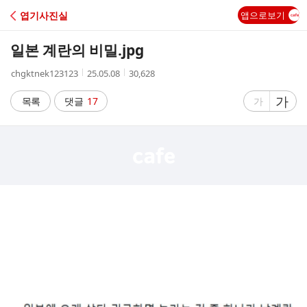
C
엽기사진실
앱으로보기
A
일본 계란의 비밀.jpg
F
작
작
조
chgktnek123123
25.05.08
30,628
성
성
회
E
자
시
수
글
가
글
목록
댓글
17
가
간
자
자
크
크
기
기
크
작
게
게