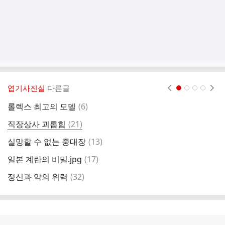
엽기사진실
다른글
현재페이지 1
2
3
4
댓
롤렉스 최고의 모델
(
6
)
마
글
댓
직장상사 괴롭힘
(
21
)
화
글
댓
실망할 수 없는 중대장
(
13
)
라
글
댓
일본 계란의 비밀.jpg
(
17
)
2
글
댓
정신과 약의 위력
(
32
)
김
글