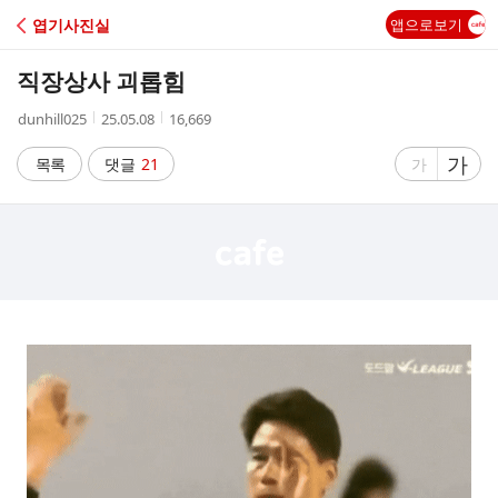
C
엽기사진실
앱으로보기
A
직장상사 괴롭힘
F
작
작
조
dunhill025
25.05.08
16,669
성
성
회
E
자
시
수
글
가
글
목록
댓글
21
가
간
자
자
크
크
기
기
크
작
게
게