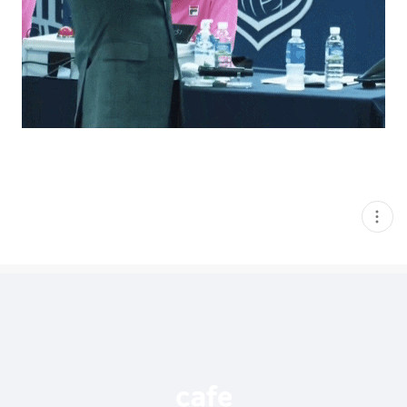
현
재
게
시
글
추
가
기
능
열
기