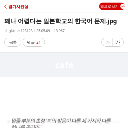
C
엽기사진실
앱으로보기
A
꽤나 어렵다는 일본학교의 한국어 문제.jpg
F
작
작
조
chgktnek123123
25.05.09
13,967
성
성
회
E
자
시
수
글
가
글
목록
댓글
21
가
간
자
자
크
크
기
기
크
작
게
게