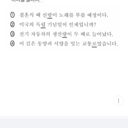
현
재
게
시
글
추
가