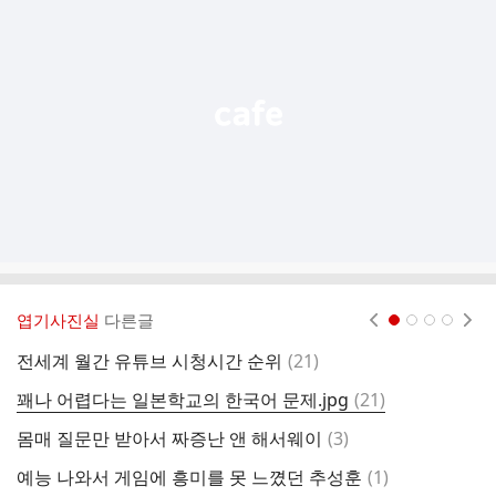
기
능
열
기
엽기사진실
다른글
현재페이지 1
2
3
4
댓
전세계 월간 유튜브 시청시간 순위
(
21
)
글
댓
꽤나 어렵다는 일본학교의 한국어 문제.jpg
(
21
)
올
글
댓
몸매 질문만 받아서 짜증난 앤 해서웨이
(
3
)
똥
글
댓
예능 나와서 게임에 흥미를 못 느꼈던 추성훈
(
1
)
진