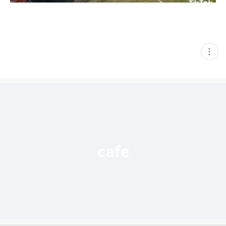
현
재
게
시
글
추
가
기
능
열
기