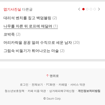
엽기사진실
다른글
현재페이지 1
2
3
4
댓
대리석 벤치를 짚고 백덤블링
(
2
)
글
댓
나무를 자른 뒤 로프에 매달려
(
1
)
홀
글
댓
코박죽
(
2
)
천
글
댓
머리카락을 꽁꽁 얼려 수직으로 세운 남자
(
20
)
미
글
댓
그림속 비둘기가 튀어나오는 마술
(
2
)
존
글
맨위로
로그인
전체보기
PC화면
카페앱
서비스 약관
청소년보호정책
카페 이용 약관
상거래피해구제신청
개인정보처리방침
©
Daum Corp.