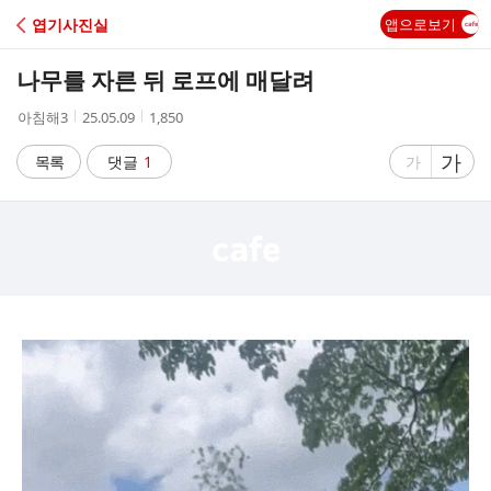
C
엽기사진실
앱으로보기
A
나무를 자른 뒤 로프에 매달려
F
작
작
조
아침해3
25.05.09
1,850
성
성
회
E
자
시
수
글
가
글
목록
댓글
1
가
간
자
자
크
크
기
기
크
작
게
게