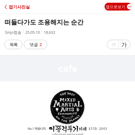
C
엽기사진실
앱으로보기
A
떠들다가도 조용해지는 순간
F
작
작
조
Sinjo협솔
25.05.10
18,632
성
성
회
E
자
시
수
글
가
글
목록
댓글
2
가
간
자
자
크
크
기
기
크
작
게
게