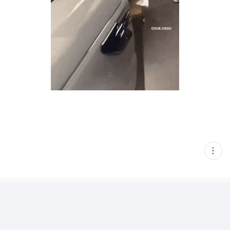
현
재
게
시
글
추
가
기
능
열
기