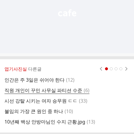
엽기사진실
다른글
현재페이지 1
2
3
4
댓
인간은 주 3일은 쉬어야 한다
(
12
)
글
댓
직원 개인이 꾸민 사무실 파티션 수준
(
6
)
오
글
댓
시선 강탈 시키는 여자 승무원 ㄷㄷ
(
33
)
오
글
댓
불임의 가장 큰 원인 중 하나
(
10
)
대
글
댓
10년째 백상 안방마님인 수지 근황.jpg
(
13
)
지
글