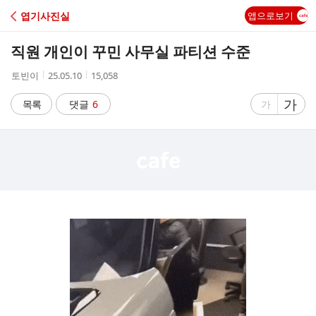
C
엽기사진실
앱으로보기
A
직원 개인이 꾸민 사무실 파티션 수준
F
작
작
조
토빈이
25.05.10
15,058
성
성
회
E
자
시
수
글
가
글
목록
댓글
6
가
간
자
자
크
크
기
기
크
작
게
게