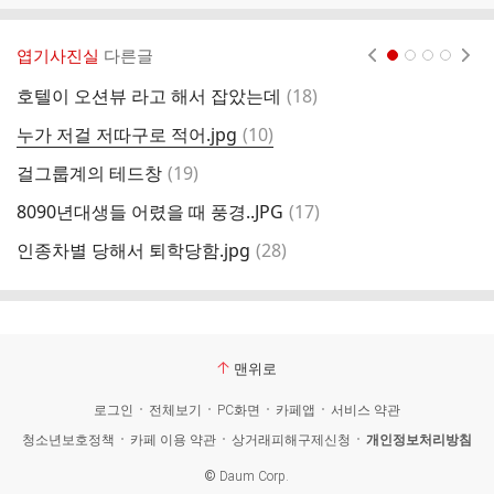
엽기사진실
다른글
현재페이지 1
2
3
4
댓
호텔이 오션뷰 라고 해서 잡았는데
(
18
)
런
글
댓
누가 저걸 저따구로 적어.jpg
(
10
)
유
글
댓
걸그룹계의 테드창
(
19
)
누
글
댓
8090년대생들 어렸을 때 풍경..JPG
(
17
)
글
댓
인종차별 당해서 퇴학당함.jpg
(
28
)
자
글
맨위로
로그인
전체보기
PC화면
카페앱
서비스 약관
청소년보호정책
카페 이용 약관
상거래피해구제신청
개인정보처리방침
©
Daum Corp.