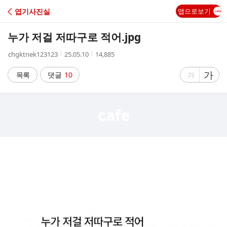
C
엽기사진실
앱으로보기
A
누가 저걸 저따구로 적어.jpg
F
작
작
조
chgktnek123123
25.05.10
14,885
성
성
회
E
자
시
수
글
가
글
목록
댓글
10
가
간
자
자
크
크
기
기
크
작
게
게