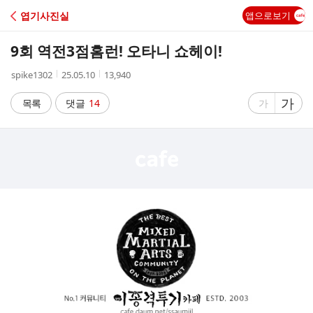
C
엽기사진실
앱으로보기
A
9회 역전3점홈런! 오타니 쇼헤이!
F
작
작
조
spike1302
25.05.10
13,940
성
성
회
E
자
시
수
글
가
글
목록
댓글
14
가
간
자
자
크
크
기
기
크
작
게
게