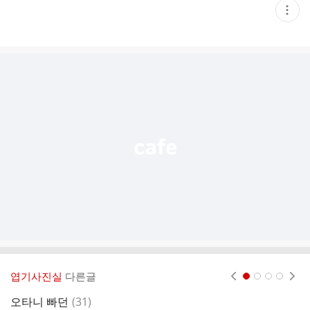
현
재
게
시
글
추
가
기
능
열
기
엽기사진실
다른글
현재페이지 1
2
3
4
댓
오타니 빠던
(
31
)
대