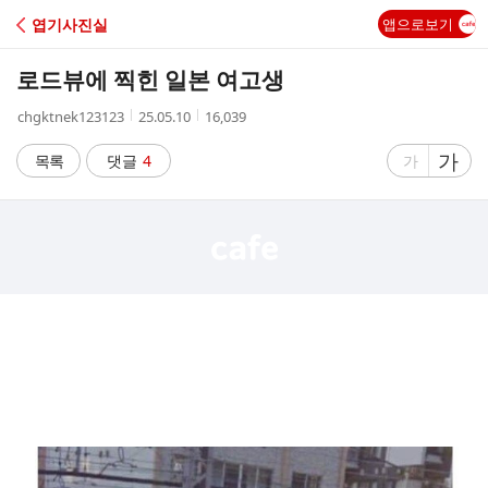
C
엽기사진실
앱으로보기
A
로드뷰에 찍힌 일본 여고생
F
작
작
조
chgktnek123123
25.05.10
16,039
성
성
회
E
자
시
수
글
가
글
목록
댓글
4
가
간
자
자
크
크
기
기
크
작
게
게