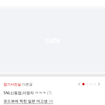
게
시
글
추
가
기
능
열
기
엽기사진실
다른글
현재페이지 1
2
3
4
댓
SNL신동엽,이영자 ㅋㅋㅋ
(
7
)
퇴
글
댓
로드뷰에 찍힌 일본 여고생
(
4
)
둘