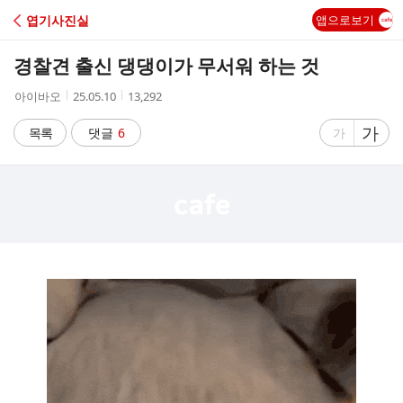
C
엽기사진실
앱으로보기
A
경찰견 출신 댕댕이가 무서워 하는 것
F
작
작
조
아이바오
25.05.10
13,292
성
성
회
E
자
시
수
글
가
글
목록
댓글
6
가
간
자
자
크
크
기
기
크
작
게
게