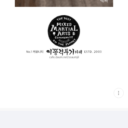
현
재
게
시
글
추
가
기
능