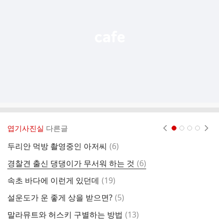
열
기
엽기사진실
다른글
현재페이지 1
2
3
4
댓
두리안 먹방 촬영중인 아저씨
(
6
)
롯
글
댓
경찰견 출신 댕댕이가 무서워 하는 것
(
6
)
글
댓
속초 바다에 이런게 있던데
(
19
)
남
글
댓
설운도가 운 좋게 상을 받으면?
(
5
)
방
글
댓
말라뮤트와 허스키 구별하는 방법
(
13
)
탐