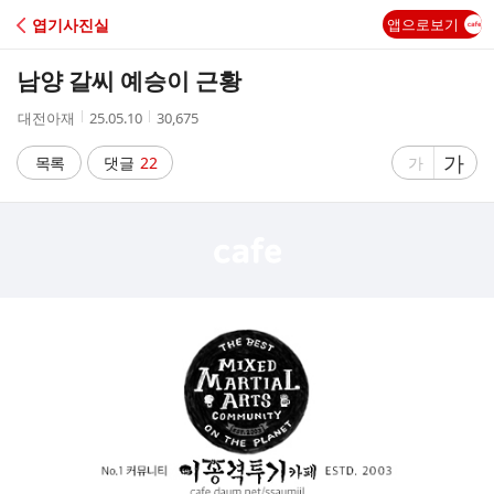
C
엽기사진실
앱으로보기
A
남양 갈씨 예승이 근황
F
작
작
조
대전아재
25.05.10
30,675
성
성
회
E
자
시
수
글
가
글
목록
댓글
22
가
간
자
자
크
크
기
기
크
작
게
게