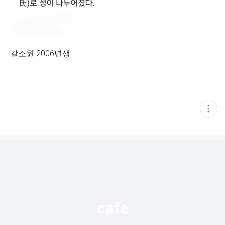
갈소원 2006년생
현
재
게
시
글
추
가
기
능
열
기