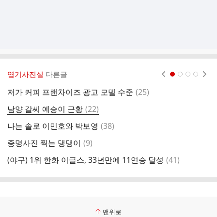
엽기사진실
다른글
현재페이지 1
2
3
4
댓
저가 커피 프랜차이즈 광고 모델 수준
(
25
)
엄
글
댓
남양 갈씨 예승이 근황
(
22
)
먼
글
댓
나는 솔로 이민호와 박보영
(
38
)
돈
글
댓
증명사진 찍는 댕댕이
(
9
)
보
글
댓
(야구) 1위 한화 이글스, 33년만에 11연승 달성
(
41
)
사
글
맨위로