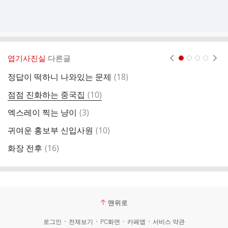
엽기사진실
다른글
현재페이지 1
2
3
4
댓
정답이 떡하니 나와있는 문제
(
18
)
경
글
댓
점점 진화하는 중국집
(
10
)
글
댓
엑스레이 찍는 냥이
(
3
)
(
글
댓
귀여운 홍보부 신입사원
(
10
)
대
글
댓
화장 전후
(
16
)
주
글
맨위로
로그인
전체보기
PC화면
카페앱
서비스 약관