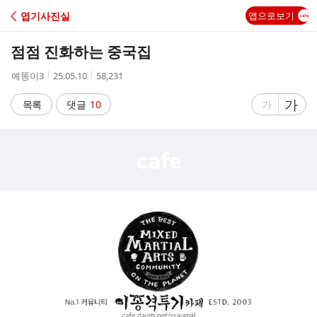
C
엽기사진실
앱으로보기
A
점점 진화하는 중국집
F
작
작
조
예똥이3
25.05.10
58,231
성
성
회
E
자
시
수
글
가
글
목록
댓글
10
가
간
자
자
크
크
기
기
크
작
게
게