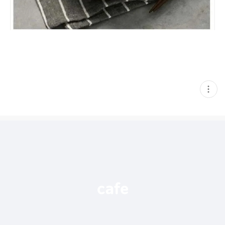
현
재
게
시
글
추
가
기
능
열
기