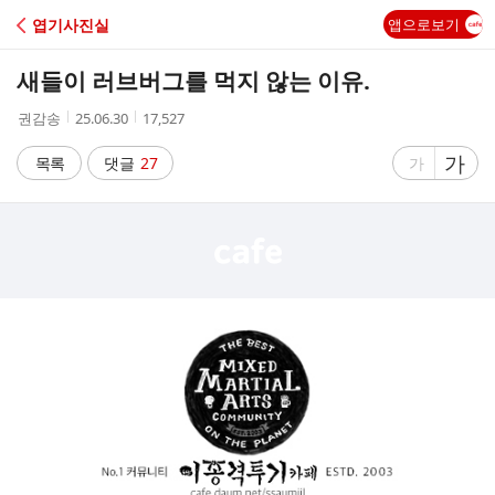
C
엽기사진실
앱으로보기
A
새들이 러브버그를 먹지 않는 이유.
F
작
작
조
권감송
25.06.30
17,527
성
성
회
E
자
시
수
글
가
글
목록
댓글
27
가
간
자
자
크
크
기
기
크
작
게
게