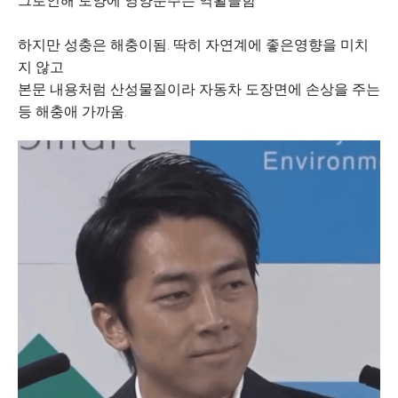
그로인해 토양에 영양분주는 역활을함
하지만 성충은 해충이됨. 딱히 자연계에 좋은영향을 미치
지 않고
본문 내용처럼 산성물질이라 자동차 도장면에 손상을 주는
등 해충애 가까움.