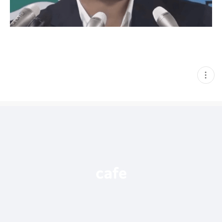
현
재
게
시
글
추
가
기
능
열
기