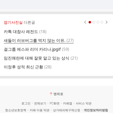
엽기사진실
다른글
현재페이지 1
2
3
4
댓
카톡 대참사 레전드
(
18
)
현
글
댓
새들이 러브버그를 먹지 않는 이유.
(
27
)
화
글
댓
걸그룹 에스파 리더 카리나.jpgif
(
59
)
사
글
댓
임진왜란에 대해 잘못 알고 있는 상식
(
21
)
요
글
댓
이정후 성적 최신 근황
(
28
)
여
글
맨위로
로그인
전체보기
PC화면
카페앱
서비스 약관
청소년보호정책
카페 이용 약관
상거래피해구제신청
개인정보처리방침