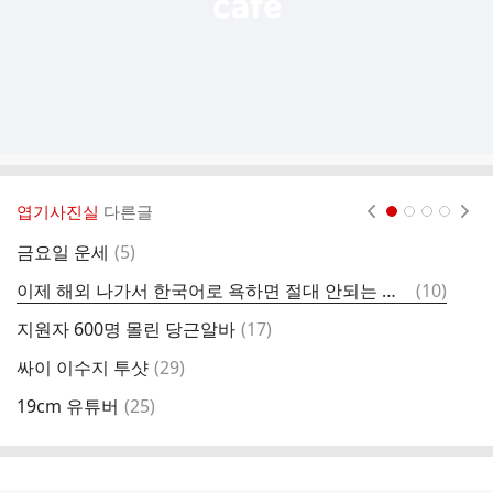
엽기사진실
다른글
현재페이지 1
2
3
4
댓
금요일 운세
(
5
)
지
글
댓
이제 해외 나가서 한국어로 욕하면 절대 안되는 이유.
(
10
)
다
글
댓
지원자 600명 몰린 당근알바
(
17
)
김
글
댓
싸이 이수지 투샷
(
29
)
아
글
댓
19cm 유튜버
(
25
)
여
글