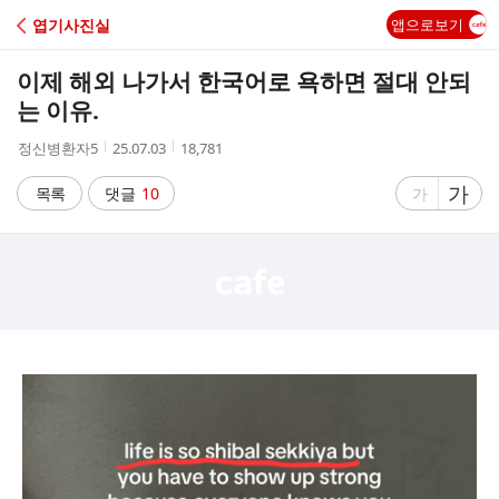
C
엽기사진실
앱으로보기
A
이제 해외 나가서 한국어로 욕하면 절대 안되
F
는 이유.
작
작
조
정신병환자5
25.07.03
18,781
E
성
성
회
자
시
수
글
가
글
목록
댓글
10
가
간
자
자
크
크
기
기
크
작
게
게