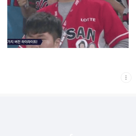
현
재
게
시
글
추
가
기
능
열
기