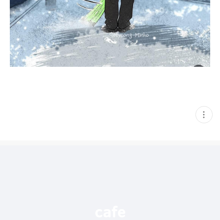
현
재
게
시
글
추
가
기
능
열
기