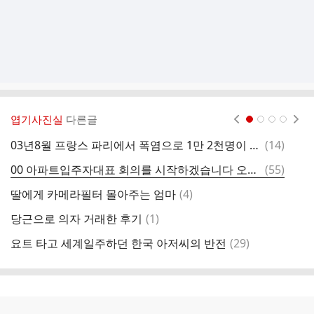
엽기사진실
다른글
현재페이지 1
2
3
4
댓
03년8월 프랑스 파리에서 폭염으로 1만 2천명이 사망한 이유
(
14
)
글
댓
00 아파트입주자대표 회의를 시작하겠습니다 오늘의 주제는 경비 아저씨입니다
(
55
)
렉
글
댓
딸에게 카메라필터 몰아주는 엄마
(
4
)
1
글
댓
당근으로 의자 거래한 후기
(
1
)
오
글
댓
요트 타고 세계일주하던 한국 아저씨의 반전
(
29
)
냄
글