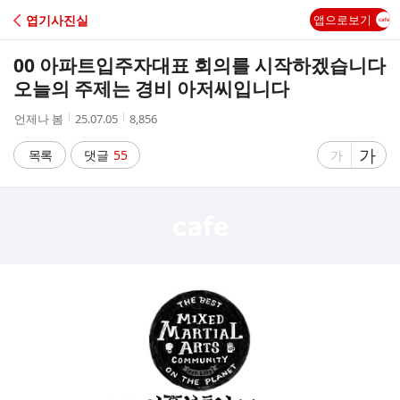
C
엽기사진실
앱으로보기
A
00 아파트입주자대표 회의를 시작하겠습니다
F
오늘의 주제는 경비 아저씨입니다
작
작
조
언제나 봄
25.07.05
8,856
E
성
성
회
자
시
수
글
가
글
목록
댓글
55
가
간
자
자
크
크
기
기
크
작
게
게