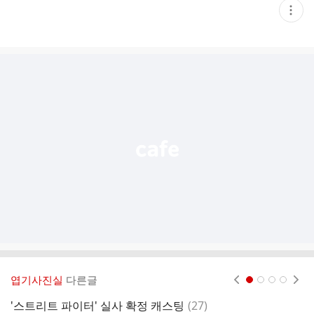
현
재
게
시
글
추
가
기
능
열
기
엽기사진실
다른글
현재페이지 1
2
3
4
댓
'스트리트 파이터' 실사 확정 캐스팅
(
27
)
요