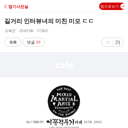
C
엽기사진실
앱으로보기
A
길거리 인터뷰녀의 미친 미모 ㄷㄷ
F
작
작
조
꼬북군
25.07.06
17,822
성
성
회
E
자
시
수
글
가
글
목록
댓글
51
가
간
자
자
크
크
기
기
크
작
게
게