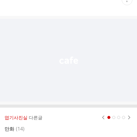
재
게
시
글
추
가
기
능
열
기
엽기사진실
다른글
현재페이지 1
2
3
4
댓
만화
(
14
)
지
글