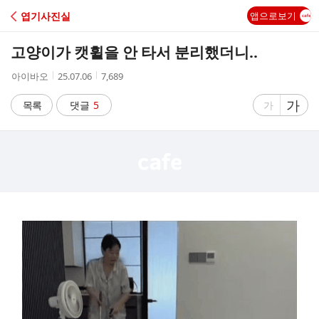
C
엽기사진실
앱으로보기
A
고양이가 캣휠을 안 타서 분리했더니..
F
작
작
조
아이바오
25.07.06
7,689
성
성
회
E
자
시
수
글
가
글
목록
댓글
5
가
간
자
자
크
크
기
기
크
작
게
게