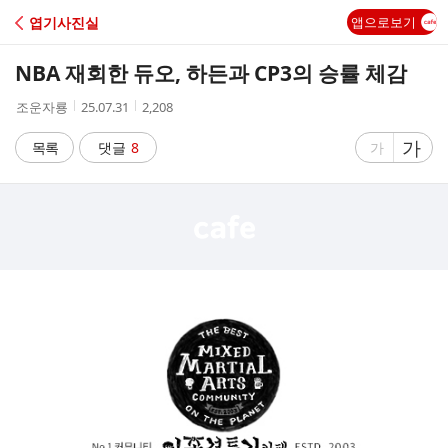
C
엽기사진실
앱으로보기
A
NBA 재회한 듀오, 하든과 CP3의 승률 체감
F
작
작
조
조운자룡
25.07.31
2,208
성
성
회
E
자
시
수
글
가
글
목록
댓글
8
가
간
자
자
크
크
기
기
크
작
게
게