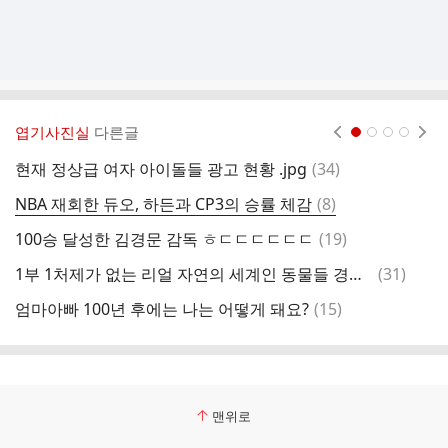
엽기사진실
다른글
현재페이지 1
2
3
4
댓
현재 정상급 여자 아이돌들 광고 현황 .jpg
(
34
)
김
글
댓
NBA 재회한 듀오, 하든과 CP3의 승률 체감
(
8
)
변
글
댓
100승 달성한 김경문 감독 ㅎㄷㄷㄷㄷㄷㄷ
(
19
)
탕
글
댓
1부 1처제가 없는 리얼 자연의 세계인 동물들 경쟁 수준 .jpg
(
31
)
바
글
댓
엄마아빠 100년 후에는 나는 어떻게 돼요?
(
15
)
K
글
맨위로