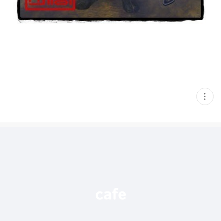
현
재
게
시
글
추
가
기
능
열
기